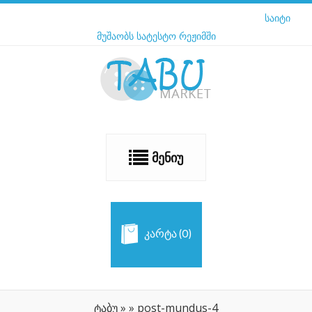
საიტი
მუშაობს სატესტო რეჟიმში
ᲛᲔᲜᲘᲣ
ᲙᲐᲠᲢᲐ (0)
No products in the cart.
ტაბუ
»
»
post-mundus-4